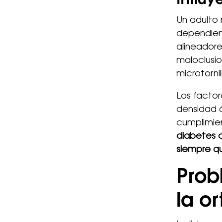
influy
Un adulto 
dependien
alineadore
maloclusio
microtorni
Los factor
densidad ó
cumplimien
diabetes c
siempre qu
Prob
la o