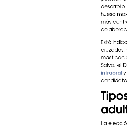
desarrollo
hueso maxi
más contro
colaboraci
Está indi
cruzadas,
masticació
Salvo, el 
intraoral
y 
candidato 
Tipo
adul
La elecció