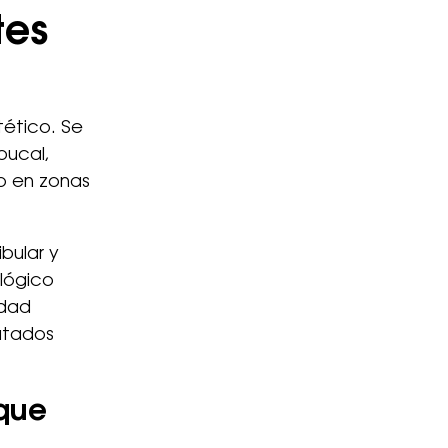
tes
tético. Se
bucal,
do en zonas
bular y
ológico
edad
atados
 que