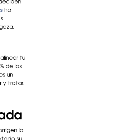
 deciden
s
ha
os
agoza,
alinear tu
0% de los
es un
 y tratar.
cada
rrigen la
etado su