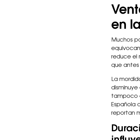
Vent
en l
Muchos pac
equivocan.
reduce el 
que antes 
La mordida
disminuye 
tampoco e
Española d
reportan m
Duraci