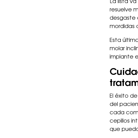
La lista v
resuelve m
desgaste a
mordidas a
Esta últim
molar incl
implante 
Cuida
trata
El éxito d
del pacien
cada comid
cepillos i
que pueda