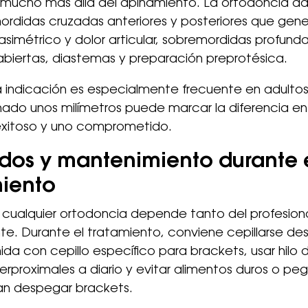
a mucho más allá del apiñamiento. La ortodoncia ad
ordidas cruzadas anteriores y posteriores que gen
simétrico y dolor articular, sobremordidas profunda
biertas, diastemas y preparación preprotésica.
a indicación es especialmente frecuente en adulto
inado unos milímetros puede marcar la diferencia en
exitoso y uno comprometido.
dos y mantenimiento durante 
miento
e cualquier ortodoncia depende tanto del profesio
te. Durante el tratamiento, conviene cepillarse de
a con cepillo específico para brackets, usar hilo 
nterproximales a diario y evitar alimentos duros o pe
n despegar brackets.