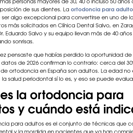
más personas mayores de 30, 40 o incluso 50 años
a posición de sus dientes. La
ortodoncia para adulto
ser algo excepcional para convertirse en uno de l
os más solicitados en Clínica Dental Salvo, en Zar
r. Eduardo Salvo y su equipo llevan más de 40 años
ndo sonrisas.
vez pensaste que habías perdido la oportunidad de 
os datos de 2026 confirman lo contrario: cerca del 3
 de ortodoncia en España son adultos. La edad no 
la salud periodontal sí lo es, y eso se puede evaluar
es la ortodoncia para
tos y cuándo está indi
cia para adultos es el conjunto de técnicas que co
dental y la mordida en pacientes que ya han compl