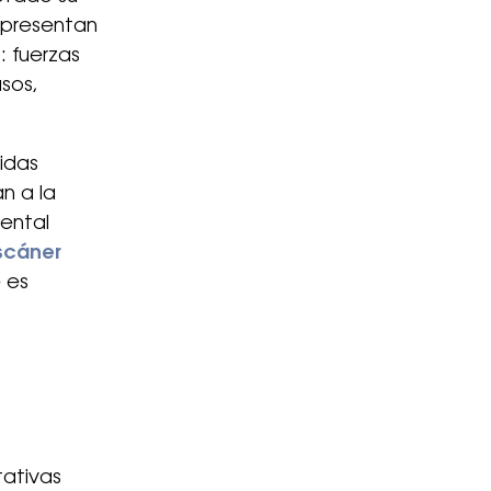
s presentan
: fuerzas
asos,
idas
n a la
Dental
scáner
 es
tativas