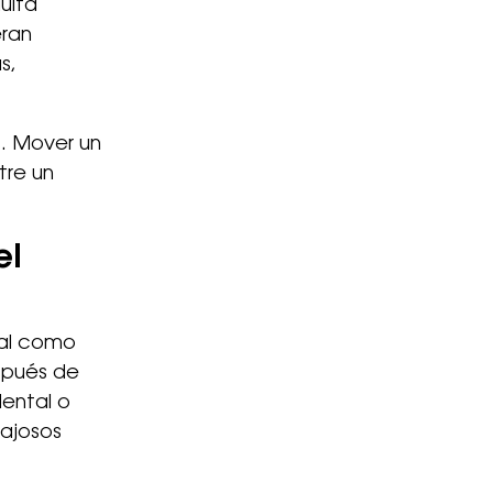
ulta
eran
s,
s. Mover un
tre un
el
nal como
spués de
dental o
gajosos