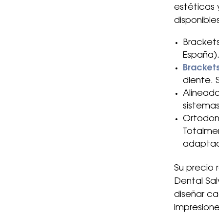
estéticas 
disponible
Bracket
España).
Bracket
diente. 
Alineado
sistema
Ortodonc
Totalmen
adaptac
Su precio 
Dental Sal
diseñar ca
impresione