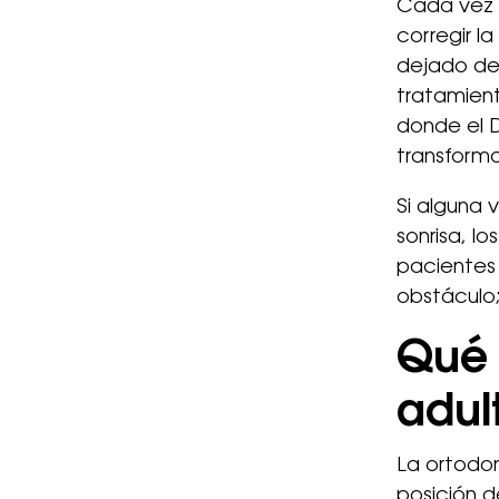
Cada vez 
corregir l
dejado de 
tratamient
donde el D
transforma
Si alguna 
sonrisa, l
pacientes
obstáculo; 
Qué 
adul
La ortodon
posición 