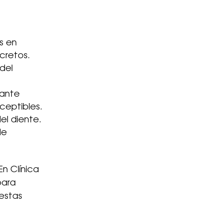
s en
cretos.
del
iante
ceptibles.
el diente.
de
En Clínica
para
estas