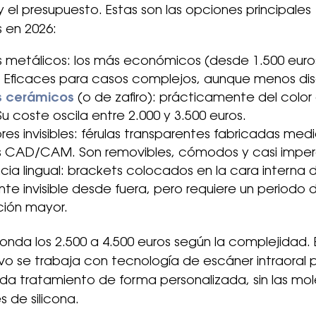
y el presupuesto. Estas son las opciones principales
s en 2026:
s metálicos: los más económicos (desde 1.500 euro
 Eficaces para casos complejos, aunque menos dis
s cerámicos
(o de zafiro): prácticamente del color 
Su coste oscila entre 2.000 y 3.500 euros.
res invisibles: férulas transparentes fabricadas med
s CAD/CAM. Son removibles, cómodos y casi imper
ia lingual: brackets colocados en la cara interna d
te invisible desde fuera, pero requiere un periodo 
ión mayor.
ronda los 2.500 a 4.500 euros según la complejidad. 
vo se trabaja con tecnología de escáner intraoral 
da tratamiento de forma personalizada, sin las mol
s de silicona.