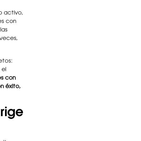
o activo,
es con
las
 veces,
etos:
 el
es con
n éxito,
rige