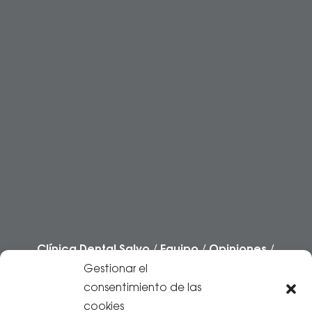
Clínica Dental Salvo
/
Equipo
/
Opiniones
/
Casos
/
Preguntas frecuentes
/
Blog
Gestionar el
/
Contacto
consentimiento de las
cookies