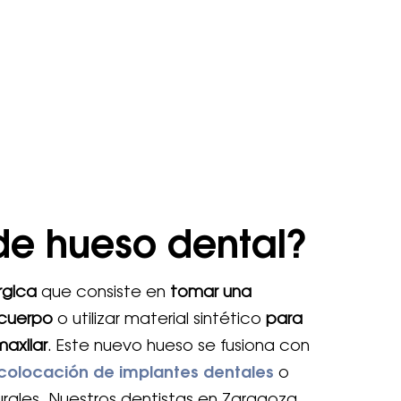
 de hueso dental?
rgica
que consiste en
tomar una
 cuerpo
o utilizar material sintético
para
maxilar
. Este nuevo hueso se fusiona con
colocación de implantes dentales
o
urales. Nuestros dentistas en Zaragoza