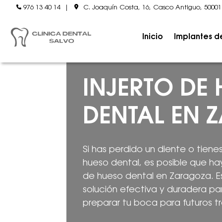
976 13 40 14
|
C. Joaquín Costa, 16, Casco Antiguo, 5000
Inicio
Implantes d
INJERTO DE
DENTAL EN
Si has perdido un diente o tien
hueso dental, es posible que ha
de hueso dental en Zaragoza. E
solución efectiva y duradera par
preparar tu boca para futuros t