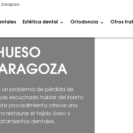
1 Zaragoza
entales
Estética dental
Ortodoncia
Otros tra
 HUESO
 ZARAGOZA
es un problema de pérdida de
yas escuchado hablar del injerto
ste procedimiento ofrece una
a restaurar el tejido óseo y
ratamientos dentales.