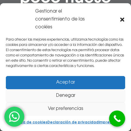
Gestionar el
consentimiento de las
cookies
Para ofrecer las mejores experiencias, utilizamos tecnologías como las
Matei Nae
cookies para almacenar y/o acceder a la información del dispositivo.
hace 1 semana
El consentimiento de estas tecnologías nos permitirá procesar datos
como el comportamiento de navegación o las identificaciones únicas
en este sitio. No consentir o retirar el consentimiento, puede afectar
La clínica tiene un trato inmejorable con los
negativamente a ciertas características y funciones.
clientes, agradezco sobre todo a Fernando y a
Esther por su profesionalidad y calidad de trabajo,
Aceptar
y la rapidez con la que me han atendido a pesar
de estar hasta arriba de trabajo.
Denegar
Ver preferencias
Raul Lasheras
Política de cookies
Declaración de privacidad
Impressum
hace 2 semanas