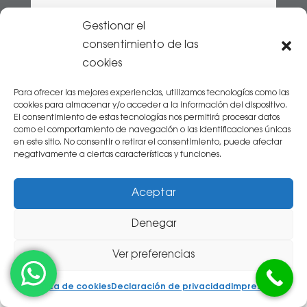
Gestionar el
consentimiento de las
Julia
cookies
hace 1 mes
Para ofrecer las mejores experiencias, utilizamos tecnologías como las
cookies para almacenar y/o acceder a la información del dispositivo.
He ido con mi hija de 3 años de urgencia por qué
El consentimiento de estas tecnologías nos permitirá procesar datos
como el comportamiento de navegación o las identificaciones únicas
se ha caído y se ha dado en la boca, me han
en este sitio. No consentir o retirar el consentimiento, puede afectar
atendido sin cita como si solo existiera mi hija,
negativamente a ciertas características y funciones.
con una amabilidad y cariño con ella de 10,
recomiendo este centro muchísimo, hemos salido
Aceptar
súper contentos
Denegar
Ver preferencias
Política de cookies
Declaración de privacidad
Impressum
Inicio
»
Tratamientos
»
Implantes