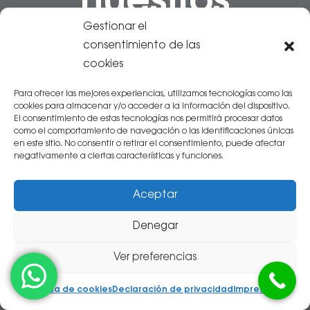
nuestros
Gestionar el
pacientes de
consentimiento de las
cookies
Cirugía Oral
Para ofrecer las mejores experiencias, utilizamos tecnologías como las
cookies para almacenar y/o acceder a la información del dispositivo.
El consentimiento de estas tecnologías nos permitirá procesar datos
como el comportamiento de navegación o las identificaciones únicas
en este sitio. No consentir o retirar el consentimiento, puede afectar
negativamente a ciertas características y funciones.
Matei Nae
Aceptar
hace 1 semana
Denegar
La clínica tiene un trato inmejorable con los
Ver preferencias
clientes, agradezco sobre todo a Fernando y a
Esther por su profesionalidad y calidad de trabajo,
Política de cookies
Declaración de privacidad
Impressum
y la rapidez con la que me han atendido a pesar