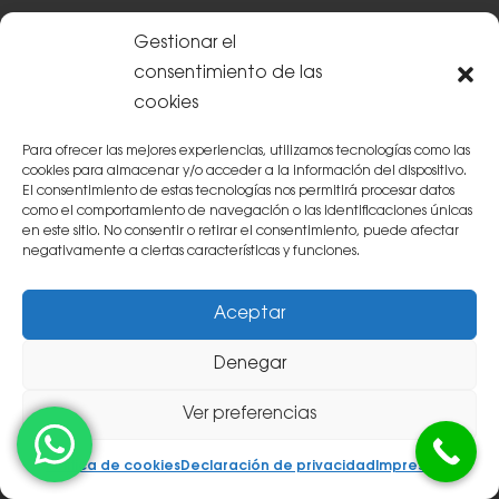
Gestionar el
consentimiento de las
Contacta con nosotros
cookies
Para ofrecer las mejores experiencias, utilizamos tecnologías como las
cookies para almacenar y/o acceder a la información del dispositivo.
El consentimiento de estas tecnologías nos permitirá procesar datos
como el comportamiento de navegación o las identificaciones únicas
en este sitio. No consentir o retirar el consentimiento, puede afectar
negativamente a ciertas características y funciones.
Aceptar
Denegar
politica de privacidad
He leído y acepto la
Política de privacidad
Ver preferencias
Política de cookies
Declaración de privacidad
Impressum
ENVIAR