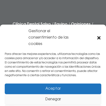
Clínica Dental Salvo
/
Equipo
/
Opiniones
/
Casos
/
Preguntas frecuentes
/
Blog
Gestionar el
/
Contacto
consentimiento de las
cookies
Centro Sanitario autorizado por el
Gobierno
de Aragón
.
Inscrito en el Registro Sanitario
Para ofrecer las mejores experiencias, utilizamos tecnologías como las
cookies para almacenar y/o acceder a la información del dispositivo.
con Nº 5024261
El consentimiento de estas tecnologías nos permitirá procesar datos
como el comportamiento de navegación o las identificaciones únicas
en este sitio. No consentir o retirar el consentimiento, puede afectar
negativamente a ciertas características y funciones.
Aceptar
Denegar
© 2026 Clínica dental Salvo -
Aviso Legal
|