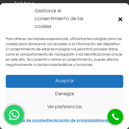
Gestionar el
politica de privacidad
consentimiento de las
He leído y acepto la
Política de privacidad
cookies
Para ofrecer las mejores experiencias, utilizamos tecnologías como las
cookies para almacenar y/o acceder a la información del dispositivo.
ENVIAR
El consentimiento de estas tecnologías nos permitirá procesar datos
como el comportamiento de navegación o las identificaciones únicas
en este sitio. No consentir o retirar el consentimiento, puede afectar
negativamente a ciertas características y funciones.
Aceptar
CLÍNICA DENTAL SALVO EN
Denegar
ZARAGOZA
Ver preferencias
Disponemos de un equipo de especialistas
Política de cookies
Declaración de privacidad
Impressum
en odontología expertos en diferentes