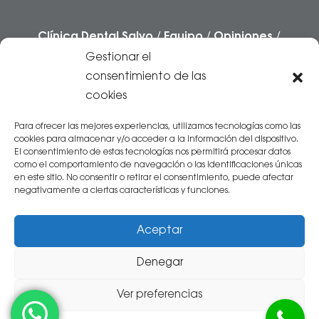
Clínica Dental Salvo
/
Equipo
/
Opiniones
/
Casos
/
Preguntas frecuentes
/
Blog
Gestionar el
/
Contacto
consentimiento de las
cookies
Centro Sanitario autorizado por el
Gobierno
de Aragón
.
Inscrito en el Registro Sanitario
Para ofrecer las mejores experiencias, utilizamos tecnologías como las
cookies para almacenar y/o acceder a la información del dispositivo.
con Nº 5024261
El consentimiento de estas tecnologías nos permitirá procesar datos
como el comportamiento de navegación o las identificaciones únicas
en este sitio. No consentir o retirar el consentimiento, puede afectar
negativamente a ciertas características y funciones.
Aceptar
Denegar
© 2026 Clínica dental Salvo -
Aviso Legal
|
Ver preferencias
Política de Privacidad
|
Política de Cookies
|
Mapa Web