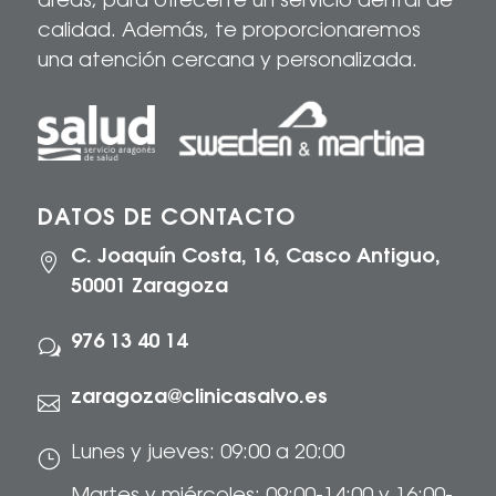
áreas, para
ofrecerte
un servicio dental de
calidad
. Además, te proporcionaremos
una atención cercana y personalizada.
DATOS DE CONTACTO
C. Joaquín Costa, 16, Casco Antiguo,

50001 Zaragoza
976 13 40 14
w
zaragoza@clinicasalvo.es

Lunes y jueves: 09:00 a 20:00
}