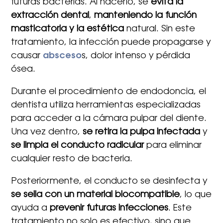
futuras bacterias. Al hacerlo, se
evita la
extracción dental
,
manteniendo la función
masticatoria y la estética
natural. Sin este
tratamiento, la infección puede propagarse y
causar
absceso
s, dolor intenso y pérdida
ósea.
Durante el procedimiento de endodoncia, el
dentista utiliza herramientas especializadas
para acceder a la cámara pulpar del diente.
Una vez dentro,
se retira la pulpa infectada
y
se limpia el conducto radicular
para eliminar
cualquier resto de bacteria.
Posteriormente, el conducto se desinfecta y
se sella con un material biocompatible
, lo que
ayuda a
prevenir futuras infecciones
. Este
tratamiento no solo es efectivo, sino que