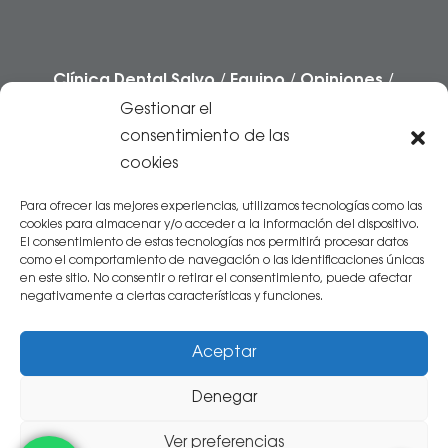
Clínica Dental Salvo
/
Equipo
/
Opiniones
/
Casos
/
Preguntas frecuentes
/
Blog
Gestionar el
/
Contacto
consentimiento de las
cookies
Centro Sanitario autorizado por el
Gobierno
de Aragón
.
Inscrito en el Registro Sanitario
Para ofrecer las mejores experiencias, utilizamos tecnologías como las
cookies para almacenar y/o acceder a la información del dispositivo.
con Nº 5024261
El consentimiento de estas tecnologías nos permitirá procesar datos
como el comportamiento de navegación o las identificaciones únicas
en este sitio. No consentir o retirar el consentimiento, puede afectar
negativamente a ciertas características y funciones.
Aceptar
Denegar
© 2026 Clínica dental Salvo -
Aviso Legal
|
Ver preferencias
Política de Privacidad
|
Política de Cookies
|