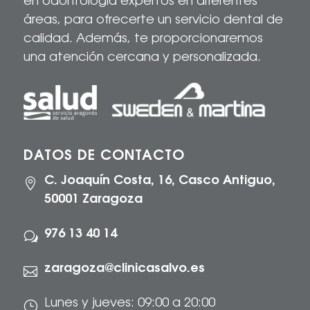
en odontología expertos en diferentes
áreas, para
ofrecerte
un servicio dental de
calidad
. Además, te proporcionaremos
una atención cercana y personalizada.
DATOS DE CONTACTO
C. Joaquín Costa, 16, Casco Antiguo,

50001 Zaragoza
976 13 40 14
w
zaragoza@clinicasalvo.es

Lunes y jueves: 09:00 a 20:00
}