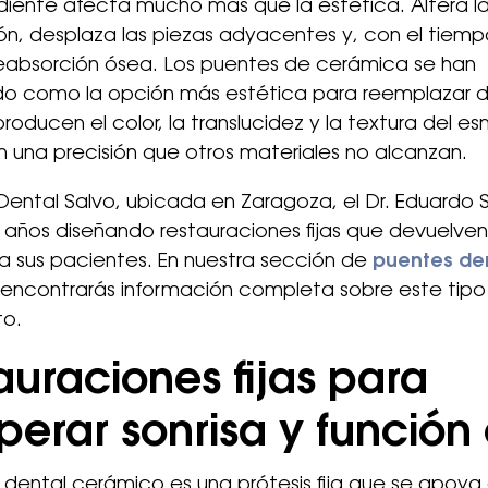
diente afecta mucho más que la estética. Altera l
n, desplaza las piezas adyacentes y, con el tiemp
eabsorción ósea. Los puentes de cerámica se han
do como la opción más estética para reemplazar d
roducen el color, la translucidez y la textura del e
n una precisión que otros materiales no alcanzan.
 Dental Salvo, ubicada en Zaragoza, el Dr. Eduardo S
años diseñando restauraciones fijas que devuelven
a sus pacientes. En nuestra sección de
puentes de
encontrarás información completa sobre este tipo
to.
auraciones fijas para
perar sonrisa y función 
dental cerámico es una prótesis fija que se apoya 