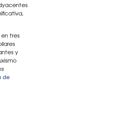
 adyacentes
ficativa,
 en tres
ilares
antes y
ruxismo
os
a de