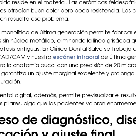
ido reside en el material. Las cerámicas feldespát
les ofrecían buen color pero poca resistencia. Las
an resuelto ese problema.
 monolítica de última generación permite fabricar 
sin núcleo metálico, eliminando la línea grisácea 
tesis antiguas. En Clínica Dental Salvo se trabaja 
CAD/CAM y nuestro
escáner intraoral
de última ge
a la anatomía bucal con una precisión de 20 micras
 garantiza un ajuste marginal excelente y prolonga l
auración.
dental digital, además, permite previsualizar el resu
los pilares, algo que los pacientes valoran enormem
eso de diagnóstico, dis
cación y ajuste final