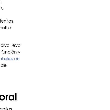
a
o,
ientes
smalte
alvo lleva
 función y
ntales en
 de
oral
en los