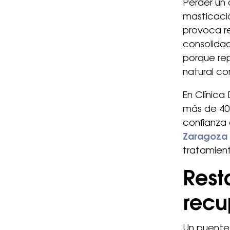
Perder un 
masticació
provoca r
consolida
porque rep
natural co
En Clínica
más de 40 
confianza 
Zaragoza
tratamien
Rest
recu
Un puente 