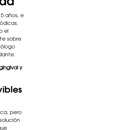
dad
5 años, e
iódicas.
o el
te sobre
tólogo
dante.
ingival y
vibles
ica, pero
solución
que