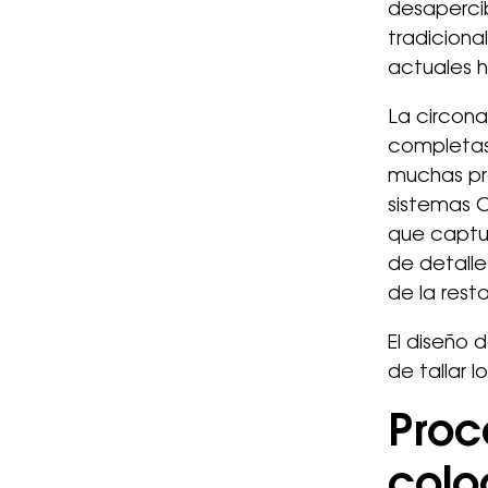
desapercib
tradiciona
actuales h
La circona
completas 
muchas pró
sistemas 
que captur
de detalle
de la rest
El diseño 
de tallar 
Proc
colo