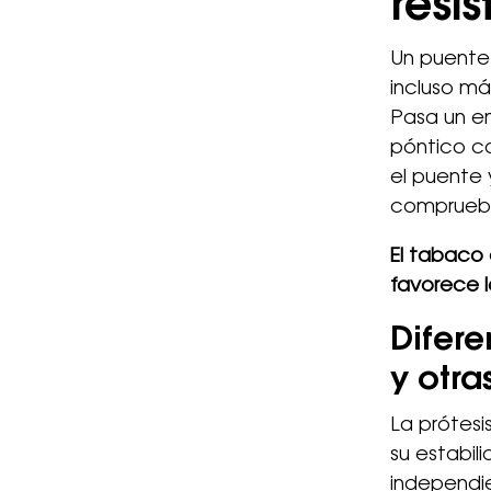
resi
Un puente
incluso más
Pasa un en
póntico c
el puente 
compruebe 
El tabaco 
favorece l
Difere
y otra
La prótesi
su estabili
independi