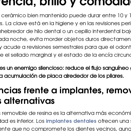
stencia, brillo y comodi
 cerámico bien mantenido puede durar entre 10 y 1
. La clave está en la higiene y en las revisiones per
hebredor de hilo dental o un cepillo interdental baj
ada noche, evita morder objetos duros directamen
y acude a revisiones semestrales para que el odon
el sellado marginal y el estado de la encía circun
es un enemigo silencioso: reduce el flujo sanguíneo g
a acumulación de placa alrededor de los pilares.
ncias frente a implantes, remo
s alternativas
s removible de resina es la alternativa más económ
dad es inferior. Los
implantes dentales
ofrecen una 
ente que no compromete los dientes vecinos, aun