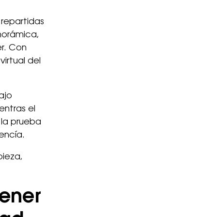
 repartidas
anorámica,
er. Con
virtual del
ajo
entras el
s la prueba
 encía.
pieza,
tener