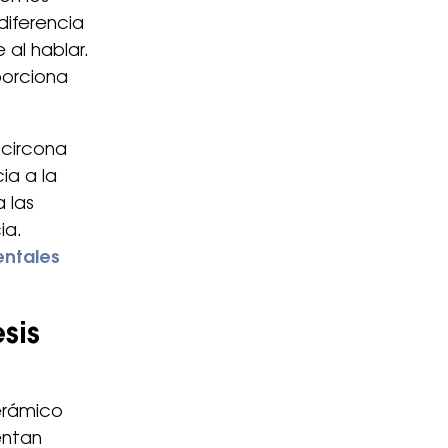
diferencia
 al hablar.
porciona
 circona
ia a la
a las
ia.
entales
sis
erámico
entan