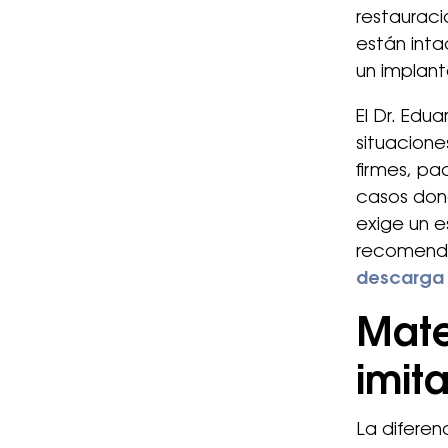
restauraci
están inta
un implant
El Dr. Edu
situacione
firmes, pa
casos donde
exige un e
recomenda
descarga
Mate
imit
La diferen