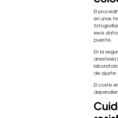
El procedi
en unas tr
fotografía
esos datos,
puente.
En la segun
anestesia 
laboratorio
de ajuste: 
El coste e
dependiend
Cuid