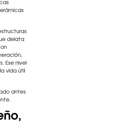
icas
 cerámicas
estructuras
que delata
con
neración,
. Ese nivel
a vida útil
ltado antes
ente.
eño,