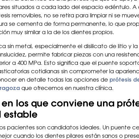
lares situados a cada lado del espacio edéntulo. A 
esis removibles, no se retira para limpiar ni se mueve
tura se cementa de forma permanente, lo que pro
ión muy similar a la de los dientes propios.
a sin metal, especialmente el disilicato de litio y la
anslucidez, permite fabricar piezas con una resistenc
perior a 400 MPa. Esto significa que el puente soport
sticatorias cotidianas sin comprometer la aparienc
nocer en detalle todas las opciones de
prótesis d
aragoza
que ofrecemos en nuestra clínica.
en los que conviene una próte
 estable
los pacientes son candidatos ideales. Un puente c
ejor cuando los dientes pilares están sanos o pres