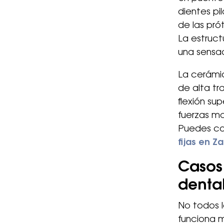
dientes pi
de las prót
La estruc
una sensac
La cerámic
de alta tr
flexión su
fuerzas ma
Puedes co
fijas en Z
Casos 
dental
No todos 
funciona m