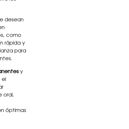
que desean
en
os, como
n rápida y
fianza para
entes.
anentes
y
 el
ar
 oral,
 en óptimas