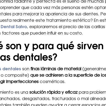
sonrisa radiante y perfecta es el sueño de muchas 
sorprender que cada vez más personas estén optan
entales para mejorar la apariencia de sus dientes. Pe
esta realmente este tratamiento estético? En est
 Dental Salvo
, exploraremos el precio de las carilla
s factores que pueden influir en su costo.
 son y para qué sirven 
llas dentales?
as dentales
son
finas láminas de material
(generalm
 o composite)
que se adhieren a la superficie de lo
gir imperfecciones
cosméticas.
amiento es una
solución rápida y eficaz
para proble
anchados, desgastados, fracturados o mal alineado
entales también pueden ayudar a cerrar espacios en