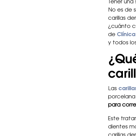
Tener una 
No es de 
carillas d
¿cuánto cu
de
Clínica
y todos lo
¿Qué
cari
Las
carill
porcelana
para corre
Este trat
dientes m
carillas d