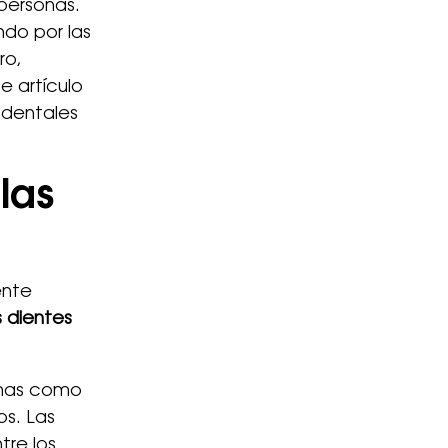
personas.
do por las
ro,
e artículo
s dentales
las
ente
s dientes
mas como
s. Las
tre los