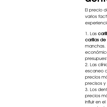
El precio 
varios fact
experiencia
Las
cari
carillas d
manchas. S
económica
presupues
Las clín
escaneo di
precios má
precisos y 
Los den
precios má
influir en 