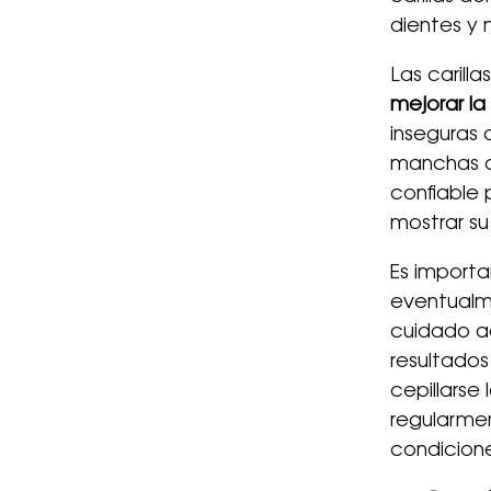
dientes y 
Las carill
mejorar la
inseguras
manchas o 
confiable 
mostrar su
Es importa
eventualm
cuidado a
resultados
cepillarse 
regularmen
condicion