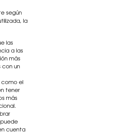
nte según
ilizada, la
e las
cia a las
ción más
s con un
, como el
en tener
dos más
cional.
brar
n puede
r en cuenta