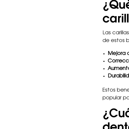
¿Qué
caril
Las carill
de estos b
Mejora 
Correcc
Aumento
Durabili
Estos bene
popular pa
¿Cuál
dent