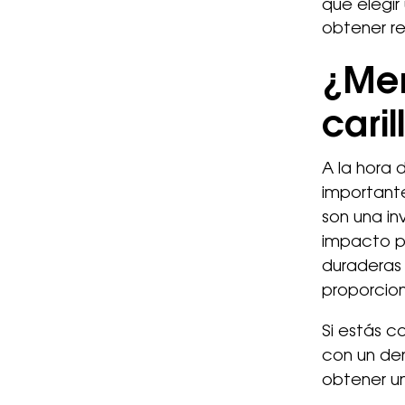
que elegir
obtener re
¿Mer
cari
A la hora d
importante
son una in
impacto po
duraderas 
proporcion
Si estás 
con un den
obtener u