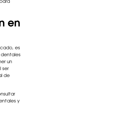
 para
n en
ficado, es
s dentales
ner un
 ser
al de
nsultar
entales y