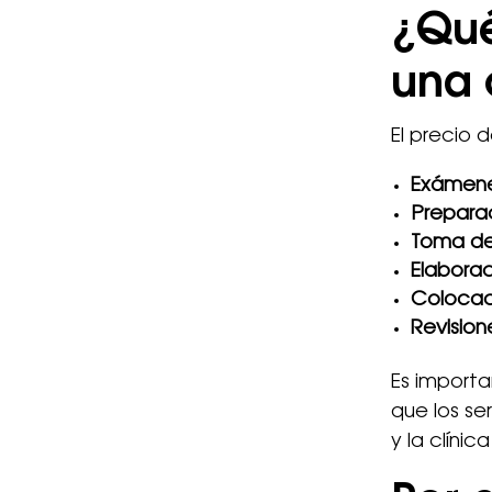
¿Qué
una 
El precio 
Exámene
Preparac
Toma de
Elaboraci
Colocaci
Revision
Es importa
que los se
y la clínic