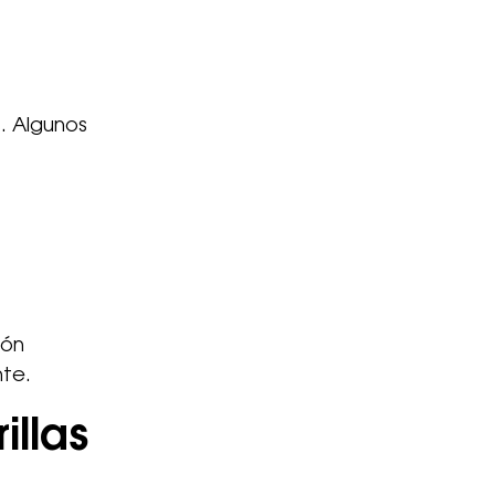
a
s. Algunos
ión
nte.
illas