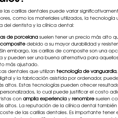
de las carillas dentales puede variar significativame
ores, como los materiales utilizados, la tecnología ut
 del dentista y la clínica dental:
llas de porcelana
suelen tener un precio más alto qu
e composite
debido a su mayor durabilidad y resisten
in embargo, las carillas de composite son una op
 y pueden ser una buena alternativa para aquello
to más ajustado.
icas dentales que utilizan
tecnología de vanguardia
gital y la fabricación asistida por ordenador, pued
s altos. Estas tecnologías pueden ofrecer resulta
personalizados, lo cual puede justificar el costo adi
tistas con
amplia experiencia
y
renombre
suelen co
s altos. La reputación de la clínica dental tambié
el coste de las carillas dentales. Es importante tene