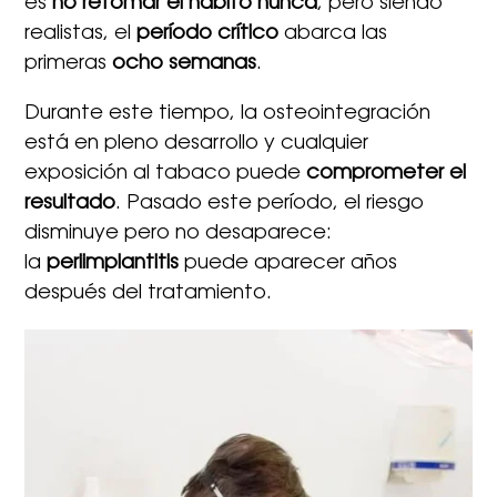
es
no retomar el hábito nunca
, pero siendo
realistas, el
período crítico
abarca las
primeras
ocho semanas
.
Durante este tiempo, la osteointegración
está en pleno desarrollo y cualquier
exposición al tabaco puede
comprometer el
resultado
. Pasado este período, el riesgo
disminuye pero no desaparece:
la
periimplantitis
puede aparecer años
después del tratamiento.