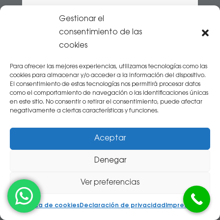
Gestionar el
Raul Lasheras
consentimiento de las
hace 2 semanas
cookies
muy bien, como siempre
Para ofrecer las mejores experiencias, utilizamos tecnologías como las
cookies para almacenar y/o acceder a la información del dispositivo.
El consentimiento de estas tecnologías nos permitirá procesar datos
como el comportamiento de navegación o las identificaciones únicas
en este sitio. No consentir o retirar el consentimiento, puede afectar
negativamente a ciertas características y funciones.
Aceptar
José Antonio Alonso
Denegar
hace 1 mes
Ver preferencias
Buenos profesionales y ambiente muy familiar. Yo
Política de cookies
Declaración de privacidad
Impressum
me cambié hace años de una macro clinica
dental y ahora estoy encantado. Lo recomiendo.