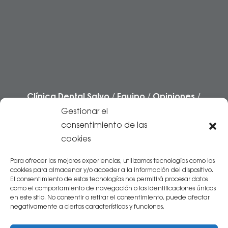
Clínica Dental Salvo
/
Equipo
/
Opiniones
/
Casos
/
Preguntas frecuentes
/
Blog
Gestionar el
/
Contacto
consentimiento de las
cookies
Centro Sanitario autorizado por el
Gobierno
de Aragón
.
Inscrito en el Registro Sanitario
Para ofrecer las mejores experiencias, utilizamos tecnologías como las
cookies para almacenar y/o acceder a la información del dispositivo.
con Nº 5024261
El consentimiento de estas tecnologías nos permitirá procesar datos
como el comportamiento de navegación o las identificaciones únicas
en este sitio. No consentir o retirar el consentimiento, puede afectar
negativamente a ciertas características y funciones.