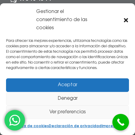
w
Gestionar el
zaragoza@clinicasalvo.es

consentimiento de las
cookies
Lunes y jueves: 09:00 a 20:00
}
Martes y miércoles: 09:00-14:00 y 16:00-
Para ofrecer las mejores experiencias, utilizamos tecnologías como las
cookies para almacenar y/o acceder a la información del dispositivo.
20:00
El consentimiento de estas tecnologías nos permitirá procesar datos
Viernes: 09:00 a 14:00
como el comportamiento de navegación o las identificaciones únicas
en este sitio. No consentir o retirar el consentimiento, puede afectar
negativamente a ciertas características y funciones.
DÓNDE ESTAMOS
Aceptar
Denegar
Ver preferencias
Política de cookies
Declaración de privacidad
Impressum