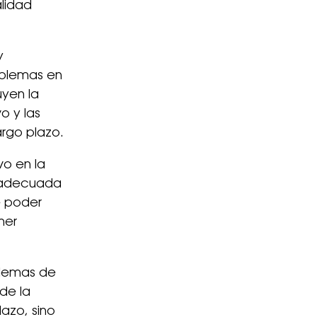
alidad
y
oblemas en
uyen la
o y las
argo plazo.
vo en la
a adecuada
e poder
ner
oblemas de
de la
azo, sino