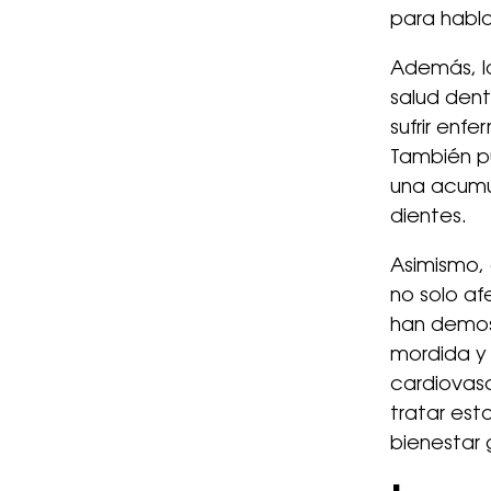
para habl
Además, l
salud dent
sufrir enf
También pu
una acumul
dientes.
Asimismo,
no solo af
han demost
mordida y
cardiovasc
tratar es
bienestar 