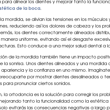
 para alinear los dientes y mejorar tanto la funcion
stética de la boca
.
 la mordida, se alivian las tensiones en los músculos 
ones, reduciendo así los dolores de cabeza y los pr
emás, los dientes correctamente alineados distrib
 manera uniforme, evitando así el desgaste excesiv
racturas. Esto conduce a una mejor salud dental a l
ión de la mordida también tiene un impacto positi
e la sonrisa. Unos dientes alineados y una mordid
 apariencia y la confianza en uno mismo. Imagínat
n preocuparte por mostrar dientes desalineados o te
es para pronunciar ciertos sonidos.
, la ortodoncia es la solución para corregir los pr
ejorando tanto la funcionalidad como la estética 
olo evitarás las consecuencias negativas a largo pl