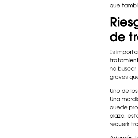
que tambié
Ries
de t
Es importa
tratamien
no buscar 
graves qu
Uno de los
Una mordid
puede prov
plazo, est
requerir 