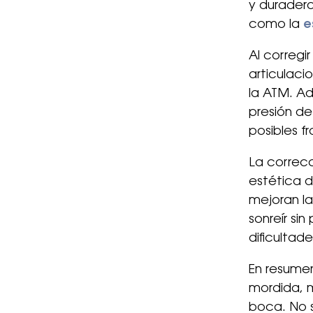
y duradera
como la
e
Al corregir
articulaci
la ATM. Ad
presión de
posibles f
La correcc
estética d
mejoran la
sonreír si
dificultad
En resumen
mordida, m
boca. No s