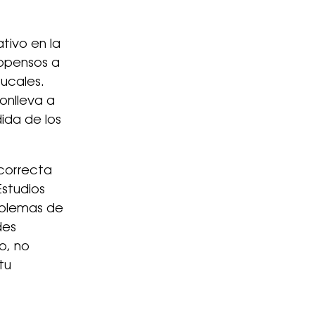
tivo en la
ropensos a
bucales.
onlleva a
ida de los
correcta
Estudios
oblemas de
des
o, no
tu