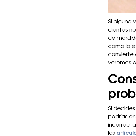
Si alguna 
dientes n
de mordida
como la es
convierte 
veremos en
Cons
prob
Si decides
podrías en
incorrecta
las
articu