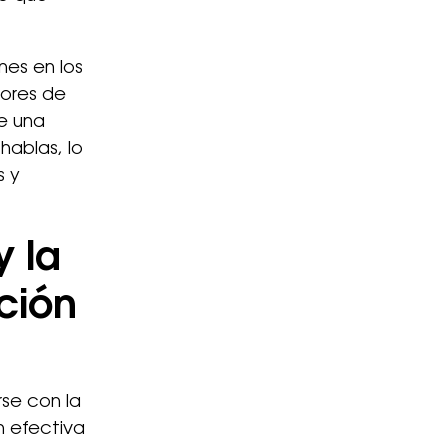
nes en los
lores de
e una
hablas, lo
s y
y la
ción
se con la
n efectiva