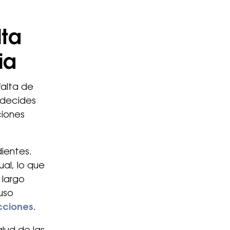
lta
ia
falta de
 decides
ciones
dientes.
al, lo que
 largo
luso
cciones
.