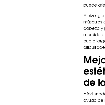
puede afec
A nivel ge
músculos d
cabeza y p
mordida ad
que a larg
dificultad
Mejo
esté
de l
Afortunad
ayuda de 