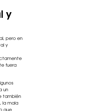
l y
l, pero en
al y
ectamente
te fuera
lgunos
a un
ue también
, la mala
lo que