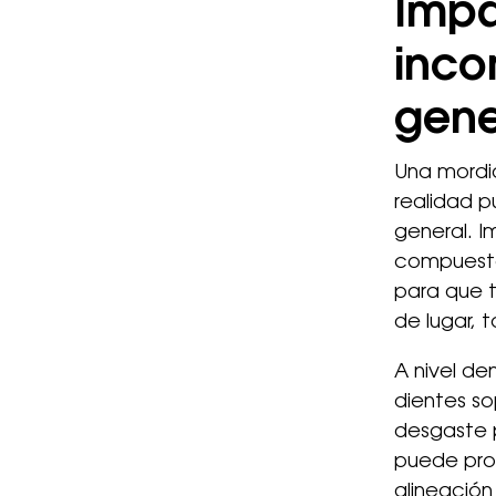
Impa
inco
gene
Una mordid
realidad p
general. 
compuesto
para que 
de lugar, 
A nivel de
dientes so
desgaste p
puede prov
alineación