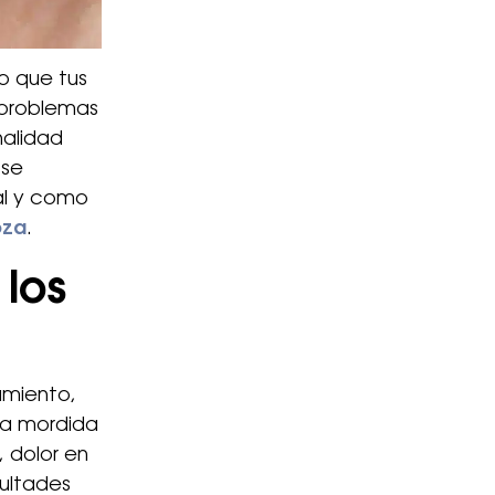
o que tus
 problemas
nalidad
 se
al y como
oza
.
los
amiento,
na mordida
 dolor en
cultades